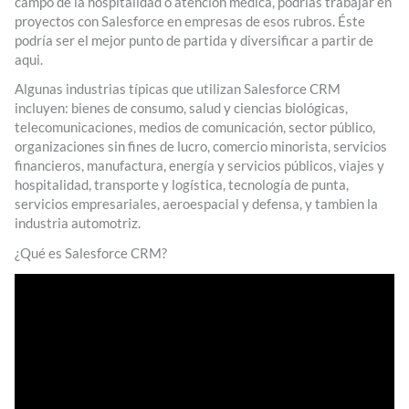
campo de la hospitalidad o atencion medica, podrías trabajar en
proyectos con Salesforce en empresas de esos rubros. Éste
podría ser el mejor punto de partida y diversificar a partir de
aqui.
Algunas industrias típicas que utilizan Salesforce CRM
incluyen: bienes de consumo, salud y ciencias biológicas,
telecomunicaciones, medios de comunicación, sector público,
organizaciones sin fines de lucro, comercio minorista, servicios
financieros, manufactura, energía y servicios públicos, viajes y
hospitalidad, transporte y logística, tecnología de punta,
servicios empresariales, aeroespacial y defensa, y tambien la
industria automotriz.
¿Qué es Salesforce CRM?