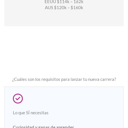
EEUU $114k – 162k
AUS $120k – $160k
¿Cuáles son los requisitos para lanzar tu nueva carrera?
Lo que SÍ necesitas
Curiosidad y ganas de aprender